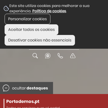
calceteiros e reforçou compromisso com a valorização da Calç
Este site utiliza cookies para melhorar a sua
experiência.
Política de cookies
.
atural voltou a encantar na Lagoa Grande do Arrimal
Consel
Personalizar cookies
Aceitar todos os cookies
Desativar cookies não essenciais
ocultar
destaques
Portodemos.pt