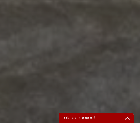
fale connosco!
Deverá preencher todos
os campos assinalados