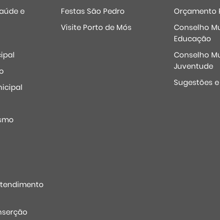
Saúde e
Festas São Pedro
Orçamento P
Visite Porto de Mós
Conselho Mu
Educação
ipal
Conselho Mu
Juventude
o
Sugestões 
icipal
o
ismo
Atendimento
nserção