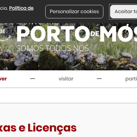
ncia.
Política de
Personalizar cookies
Aceitar t
ver
visitar
part
xas e Licenças