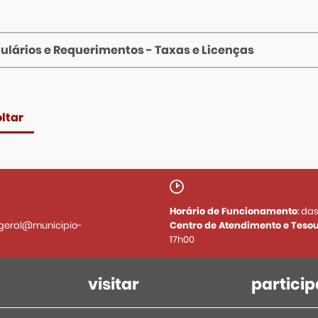
ulários e Requerimentos - Taxas e Licenças
ltar
Horário de Funcionamento
: da
geral@municipio-
Centro de Atendimento e Tesou
17h00
visitar
particip