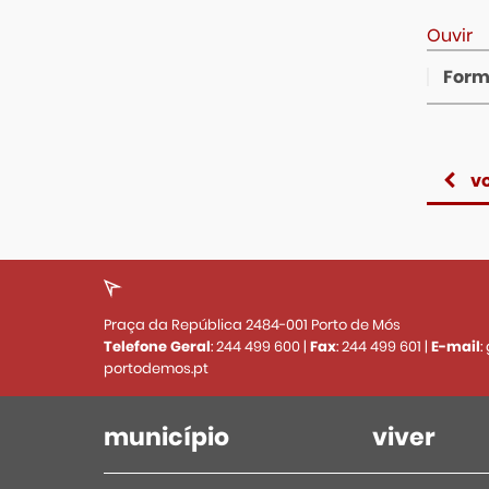
Ouvir
Form
vo
Praça da República 2484-001 Porto de Mós
Telefone Geral
:
244 499 600
|
Fax
:
244 499 601
|
E-mail
:
portodemos.pt
município
viver