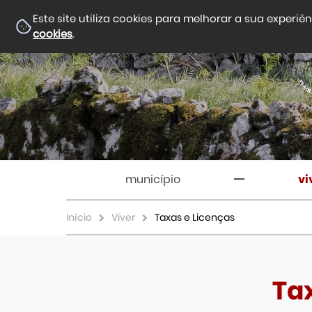
Este site utiliza cookies para melhorar a sua experiê
cookies
.
município
vi
Início
Viver
Taxas e Licenças
Ta