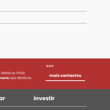
s 09h00 às 17h30
mais contactos
raria
: das 09h00 às
ar
investir