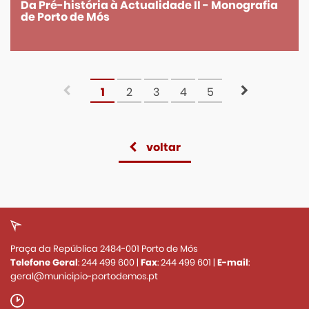
Da Pré-história à Actualidade II - Monografia
de Porto de Mós
1
2
3
4
5
voltar
Praça da República 2484-001 Porto de Mós
Telefone Geral
:
244 499 600
|
Fax
:
244 499 601
|
E-mail
:
geral@municipio-portodemos.pt