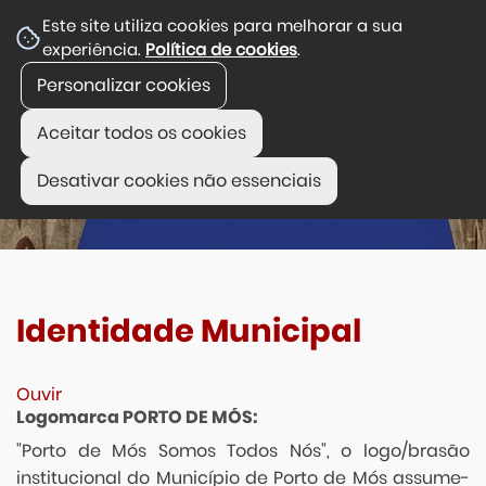
Este site utiliza cookies para melhorar a sua
experiência.
Política de cookies
.
Personalizar cookies
Aceitar todos os cookies
Desativar cookies não essenciais
Identidade Municipal
Ouvir
Logomarca PORTO DE MÓS:
"Porto de Mós Somos Todos Nós", o logo/brasão
institucional do Município de Porto de Mós assume-