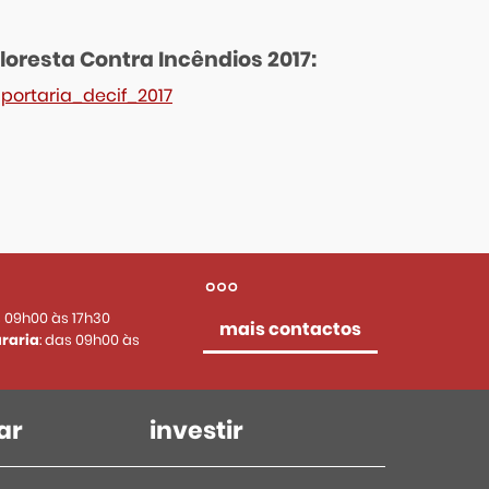
loresta Contra Incêndios 2017:
portaria_decif_2017
s 09h00 às 17h30
mais contactos
raria
: das 09h00 às
ar
investir