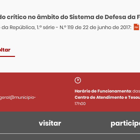
do crítico no âmbito do Sistema de Defesa da F
o da República, 1.ª série - N.º 119 de 22 de junho de 2017:
ltar
Horário de Funcionamento
: da
geral@municipio-
Centro de Atendimento e Tesou
17h00
visitar
particip