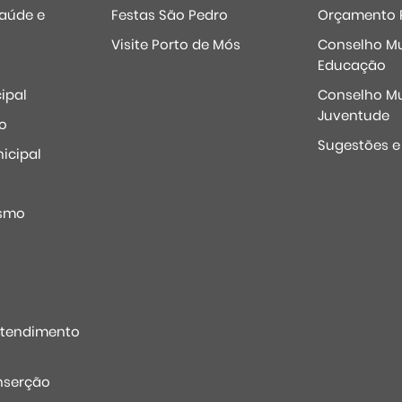
Saúde e
Festas São Pedro
Orçamento P
Visite Porto de Mós
Conselho Mu
Educação
ipal
Conselho Mu
Juventude
o
Sugestões 
icipal
o
ismo
Atendimento
nserção