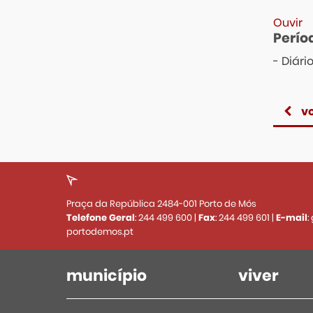
Ouvir
Perío
- Diári
vo
Praça da República 2484-001 Porto de Mós
Telefone Geral
:
244 499 600
|
Fax
:
244 499 601
|
E-mail
:
portodemos.pt
município
viver