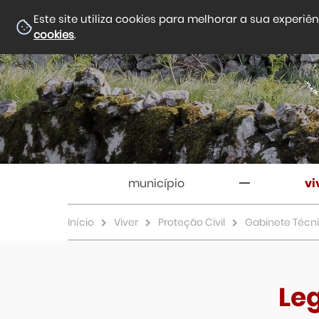
Este site utiliza cookies para melhorar a sua experiê
cookies
.
município
vi
Início
Viver
Proteção Civil
Gabinete Técni
Le