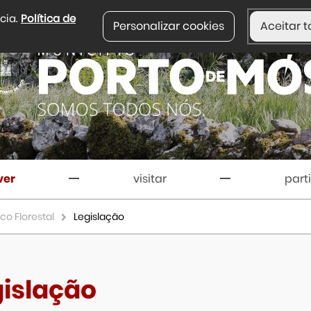
ncia.
Política de
Personalizar cookies
Aceitar t
ver
visitar
part
co Florestal
Legislação
gislação