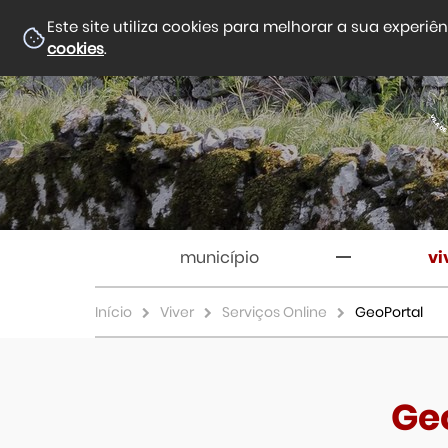
Este site utiliza cookies para melhorar a sua experiê
cookies
.
município
vi
Início
Viver
Serviços Online
GeoPortal
Ge