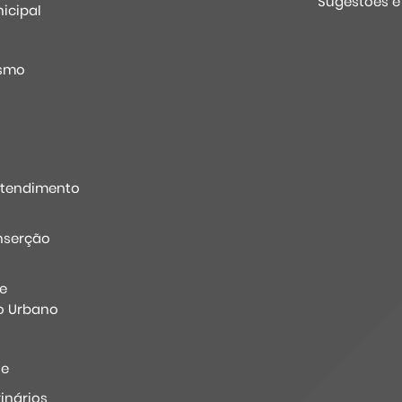
Sugestões 
icipal
o
ismo
Atendimento
nserção
e
o Urbano
ne
inários