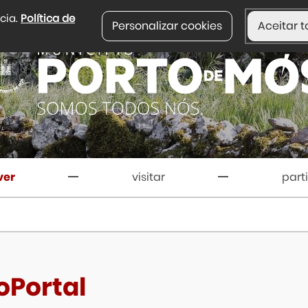
ncia.
Política de
Personalizar cookies
Aceitar t
ver
visitar
part
oPortal