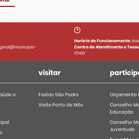
Horário de Funcionamento
: da
geral@municipio-
Centro de Atendimento e Tesou
17h00
visitar
particip
Saúde e
Festas São Pedro
Orçamento P
Visite Porto de Mós
Conselho Mu
Educação
ipal
Conselho Mu
Juventude
o