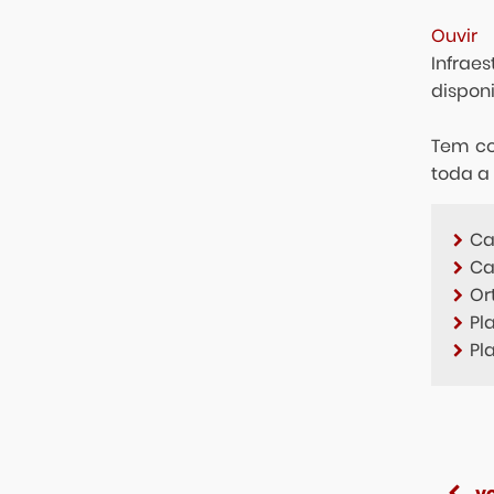
Ouvir
Infrae
dispon
Tem co
toda a
Ca
Ca
Or
Pl
Pl
vo