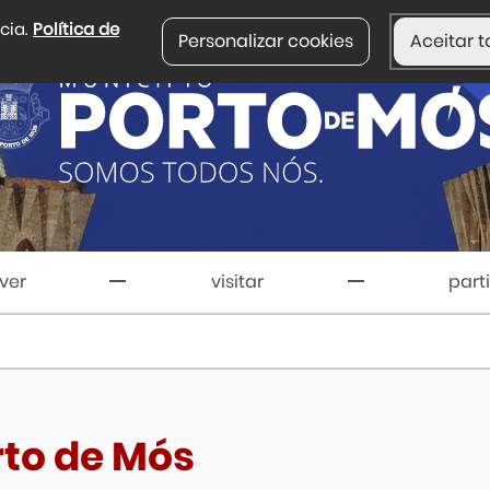
ncia.
Política de
Personalizar cookies
Aceitar t
iver
visitar
part
rto de Mós