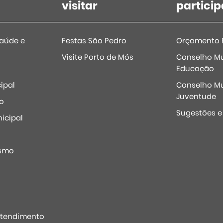
visitar
particip
Saúde e
Festas São Pedro
Orçamento P
Visite Porto de Mós
Conselho Mu
Educação
ipal
Conselho Mu
Juventude
o
Sugestões 
icipal
o
ismo
Atendimento