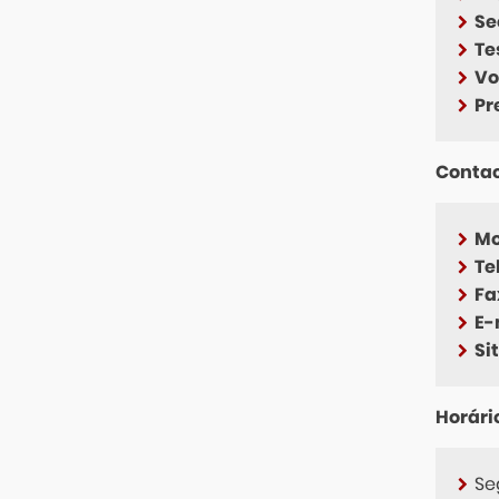
Se
Te
Vo
Pr
Conta
Mo
Tel
Fa
E-
Sit
Horári
Se