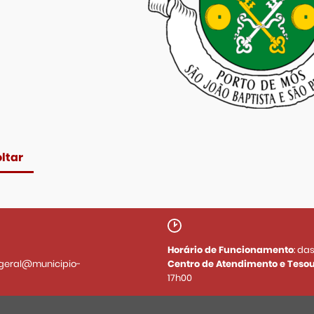
ltar
Horário de Funcionamento
: da
geral@municipio-
Centro de Atendimento e Tesou
17h00