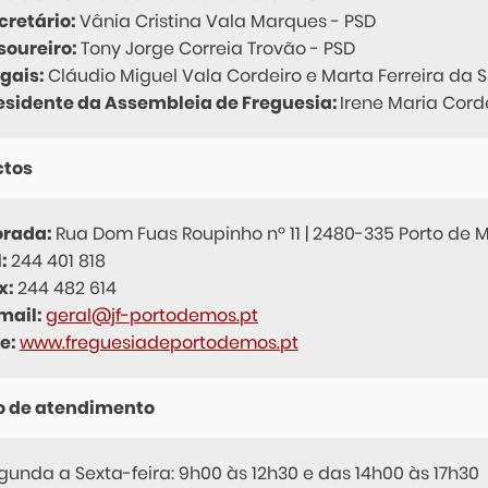
cretário:
Vânia Cristina Vala Marques - PSD
soureiro:
Tony Jorge Correia Trovão - PSD
gais:
Cláudio Miguel Vala Cordeiro e Marta Ferreira da Si
esidente da Assembleia de Freguesia:
Irene Maria Corde
ctos
rada:
Rua Dom Fuas Roupinho nº 11 | 2480-335 Porto de 
:
244 401 818
x:
244 482 614
mail:
geral@jf-portodemos.pt
e:
www.freguesiadeportodemos.pt
o de atendimento
gunda a Sexta-feira: 9h00 às 12h30 e das 14h00 às 17h30