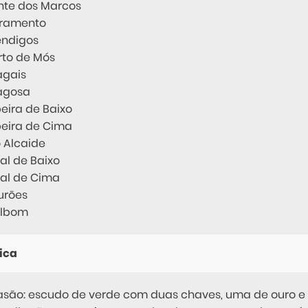
nte dos Marcos
vramento
ndigos
rto de Mós
agais
agosa
beira de Baixo
beira de Cima
o Alcaide
jal de Baixo
jal de Cima
urões
lbom
ica
asão: escudo de verde com duas chaves, uma de ouro e