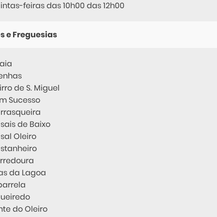
intas-feiras das 10h00 das 12h00
s e Freguesias
aia
enhas
irro de S. Miguel
m Sucesso
rrasqueira
sais de Baixo
sal Oleiro
stanheiro
rredoura
ras da Lagoa
parrela
gueiredo
nte do Oleiro