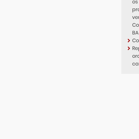
os
pr
ve
Co
BA
Co
Re
or
ca