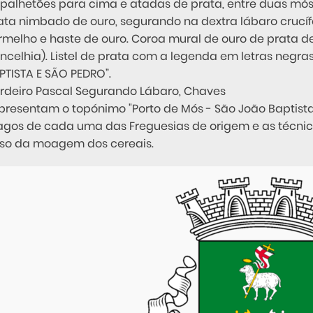
 palhetões para cima e atadas de prata, entre duas mós
ata nimbado de ouro, segurando na dextra lábaro crucíf
rmelho e haste de ouro. Coroa mural de ouro de prata de
ncelhia). Listel de prata com a legenda em letras negr
PTISTA E SÃO PEDRO”.
rdeiro Pascal Segurando Lábaro, Chaves
presentam o topónimo "Porto de Mós - São João Baptista
agos de cada uma das Freguesias de origem e as técnica
so da moagem dos cereais.