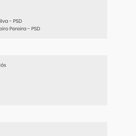
lva - PSD
iro Pereira - PSD
Mós