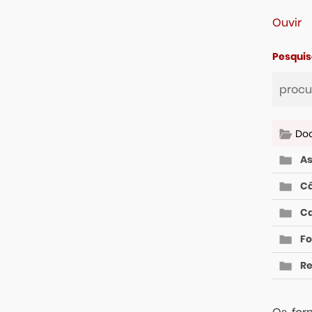
Ouvir
Pesquis
Do
As
Câ
Ca
Fo
R