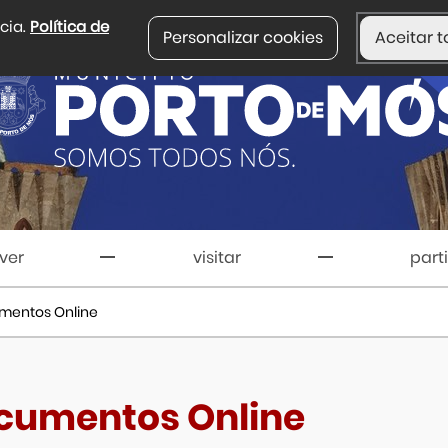
ncia.
Política de
Personalizar cookies
Aceitar t
iver
visitar
part
mentos Online
cumentos Online