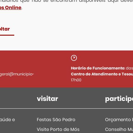
mulários que não se encontram disponíveis aqui dev
os Online
.
ltar
Horário de Funcionamento
: da
geral@municipio-
Centro de Atendimento e Tesou
17h00
visitar
particip
Saúde e
Festas São Pedro
Orçamento P
Visite Porto de Mós
Conselho Mu