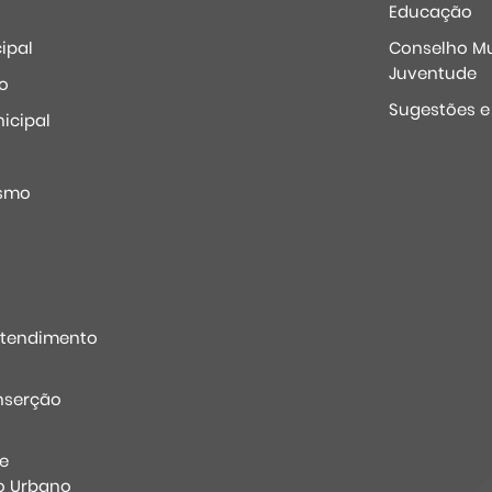
Educação
ipal
Conselho Mu
Juventude
o
Sugestões 
icipal
o
ismo
Atendimento
nserção
e
o Urbano