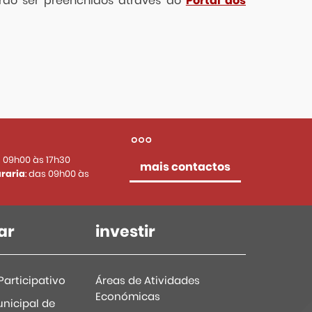
erão ser preenchidos através do
Portal dos
s 09h00 às 17h30
mais contactos
raria
: das 09h00 às
ar
investir
articipativo
Áreas de Atividades
Económicas
nicipal de