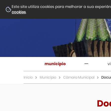
Este site utiliza cookies para melhorar a sua experiê
cookies
.
município
v
Início
Município
Câmara Municipal
Docu
Do