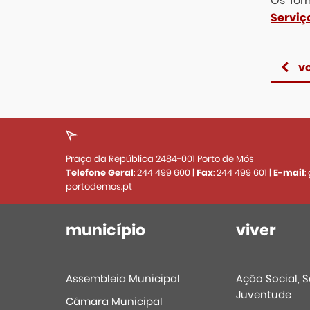
Os for
Serviç
vo
Praça da República 2484-001 Porto de Mós
Telefone Geral
:
244 499 600
|
Fax
:
244 499 601
|
E-mail
:
portodemos.pt
município
viver
Assembleia Municipal
Ação Social, 
Juventude
Câmara Municipal