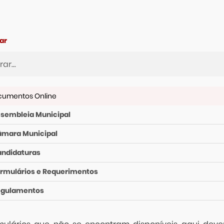
ar
cumentos Online
sembleia Municipal
mara Municipal
ndidaturas
rmulários e Requerimentos
egulamentos