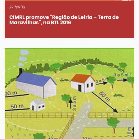
22
fev
'16
CIMRL promove “Região de Leiria – Terra de
Maravilhas”, na BTL 2016