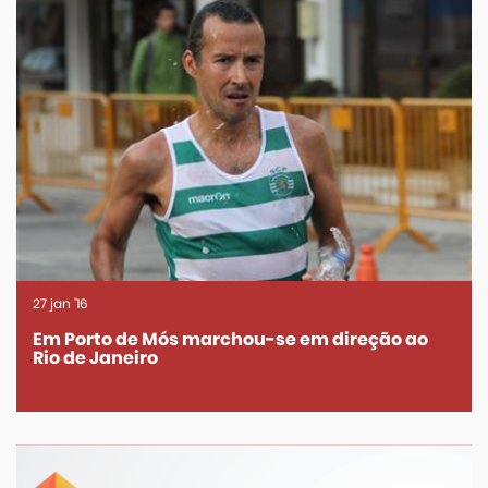
27
jan
'16
Em Porto de Mós marchou-se em direção ao
Rio de Janeiro