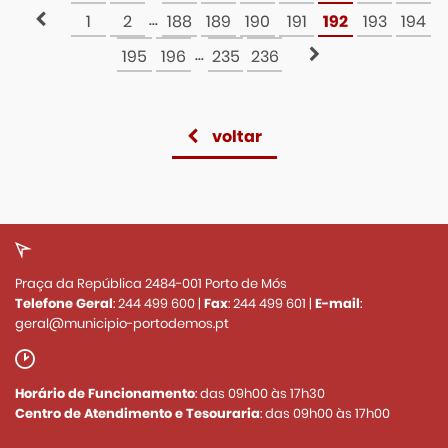
...
1
2
188
189
190
191
192
193
194
...
195
196
235
236
voltar
Praça da República 2484-001 Porto de Mós
Telefone Geral
:
244 499 600
|
Fax
:
244 499 601
|
E-mail
:
geral@municipio-portodemos.pt
Horário de Funcionamento
: das 09h00 às 17h30
Centro de Atendimento e Tesouraria
: das 09h00 às 17h00