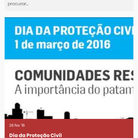
26
fev
'16
Dia da Proteção Civil