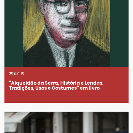
30
jan
'16
“Alqueidão da Serra, História e Lendas,
Tradições, Usos e Costumes” em livro