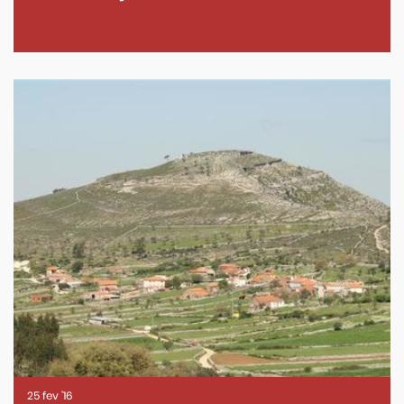
25
fev
'16