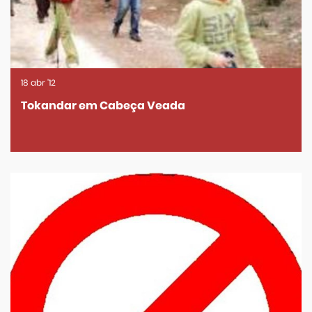
18
abr
'12
Tokandar em Cabeça Veada