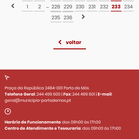
...
1
2
228
229
230
231
232
233
234
235
236
voltar
Praça da República 2484-001 Porto de Mós
Telefone Geral
:
244 499 600
|
Fax
:
244 499 601
|
E-mail
:
geral@municipio-portodemos.pt
Horário de Funcionamento
: das 09h00 às 17h30
Centro de Atendimento e Tesouraria
: das 09h00 às 17h00