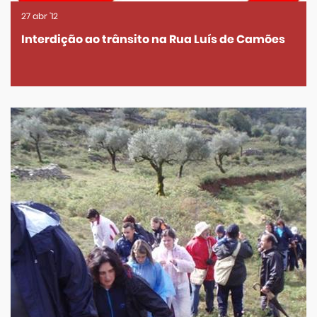
27
abr
'12
Interdição ao trânsito na Rua Luís de Camões