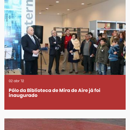
02
abr
'12
Pólo da Biblioteca de Mira de Aire já foi
inaugurado