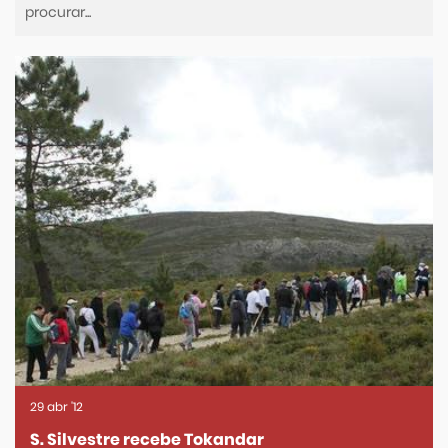
29
abr
'12
S. Silvestre recebe Tokandar