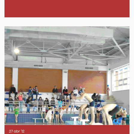
27
abr
'12