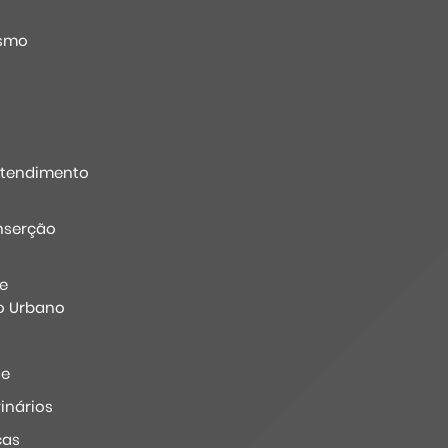
o
ismo
Atendimento
nserção
e
o Urbano
ne
inários
ças