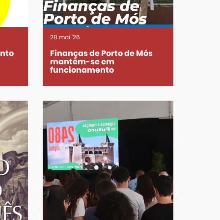
28
mai
'26
ento
Finanças de Porto de Mós
mantêm-se em
funcionamento