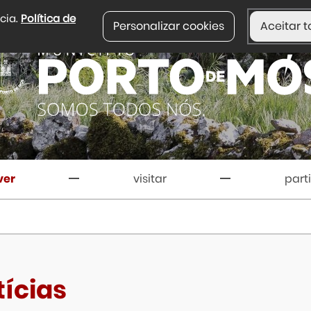
ncia.
Política de
Personalizar cookies
Aceitar t
ver
visitar
part
tícias