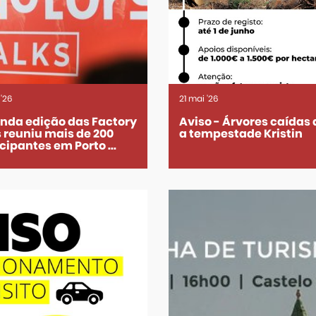
'26
21
mai
'26
nda edição das Factory
Aviso - Árvores caídas
s reuniu mais de 200
a tempestade Kristin
cipantes em Porto ...