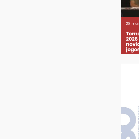
28
mai
Torne
2026
novi
jogos 