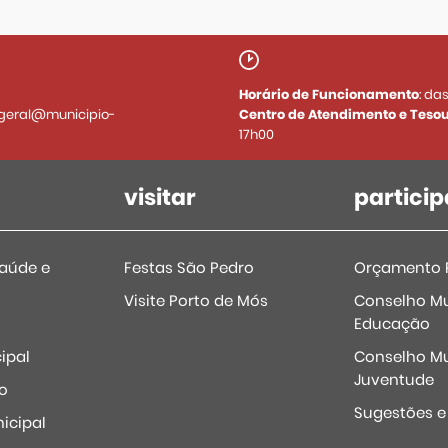
Horário de Funcionamento
: da
geral@municipio-
Centro de Atendimento e Tesou
17h00
visitar
particip
Saúde e
Festas São Pedro
Orçamento P
Visite Porto de Mós
Conselho Mu
Educação
ipal
Conselho Mu
Juventude
o
Sugestões 
icipal