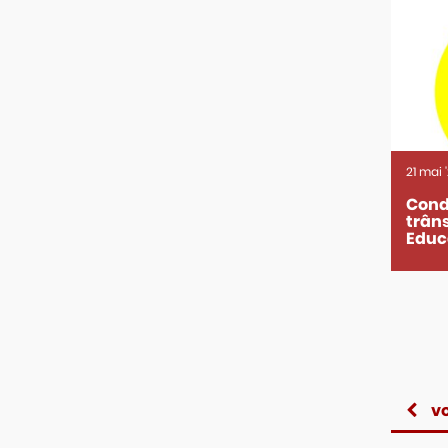
21
mai
Cond
trân
Educ
vo