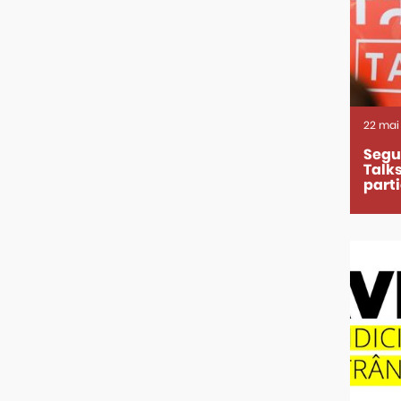
22
mai
Segu
Talk
parti