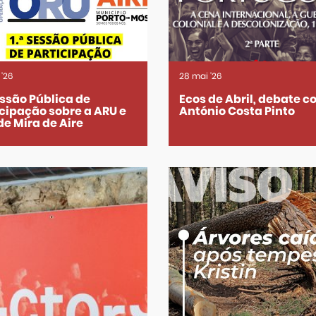
'26
28
mai
'26
essão Pública de
Ecos de Abril, debate 
icipação sobre a ARU e
António Costa Pinto
de Mira de Aire