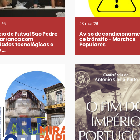
'26
28
mai
'26
io de Futsal São Pedro
Aviso de condicionam
 arranca com
de trânsito - Marchas
dades tecnológicas e
Populares
...