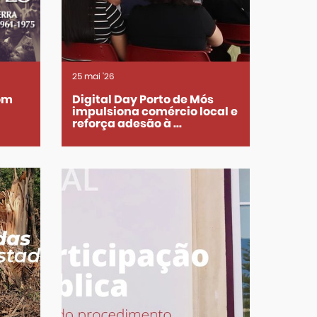
25
mai
'26
com
Digital Day Porto de Mós
impulsiona comércio local e
reforça adesão à ...