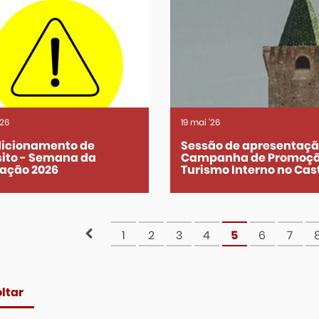
'26
19
mai
'26
icionamento de
Sessão de apresentaçã
sito - Semana da
Campanha de Promoçã
ação 2026
Turismo Interno no Cas
1
2
3
4
5
6
7
ltar