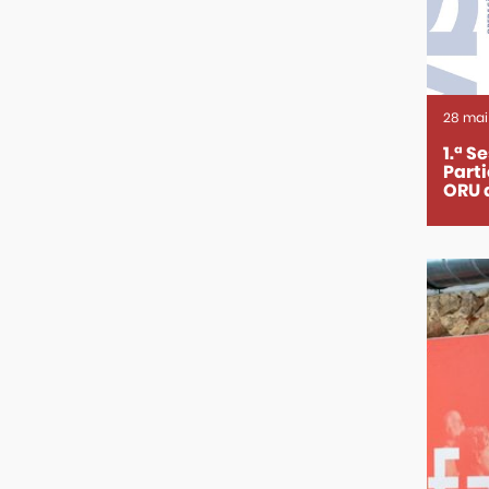
28
mai
1.ª S
Part
ORU 