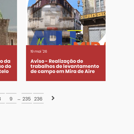
19
mai
'26
o da
Aviso - Realização de
o do
trabalhos de levantamento
telo
de campo em Mira de Aire
...
8
9
235
236