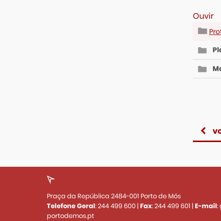
Ouvir
Pro
Pl
Ma
vo
Praça da República 2484-001 Porto de Mós
Telefone Geral
:
244 499 600
|
Fax
:
244 499 601
|
E-mail
:
portodemos.pt