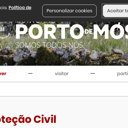
ncia.
Política de
Personalizar cookies
Aceitar t
ver
visitar
part
teção Civil