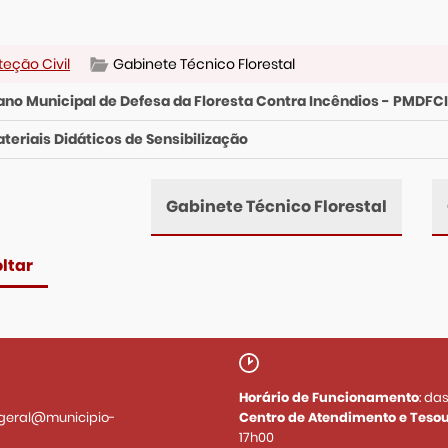
teção Civil
Gabinete Técnico Florestal
ano Municipal de Defesa da Floresta Contra Incêndios - PMDFCI
teriais Didáticos de Sensibilização
Gabinete Técnico Florestal
ltar
Horário de Funcionamento
: da
geral@municipio-
Centro de Atendimento e Tesou
17h00