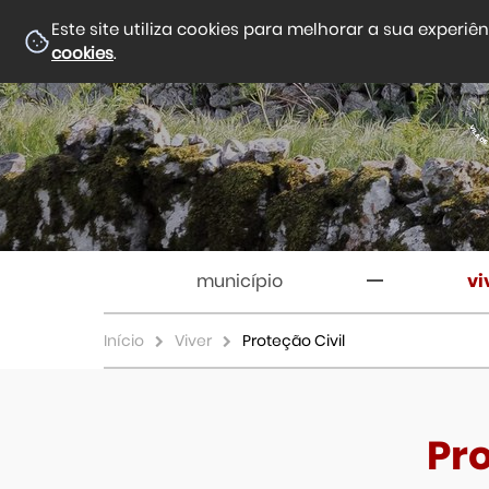
Este site utiliza cookies para melhorar a sua experiê
cookies
.
município
vi
Início
Viver
Proteção Civil
Pro