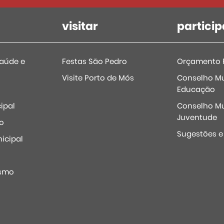
visitar
particip
Saúde e
Festas São Pedro
Orçamento P
Visite Porto de Mós
Conselho Mu
Educação
ipal
Conselho Mu
Juventude
o
Sugestões 
icipal
o
ismo