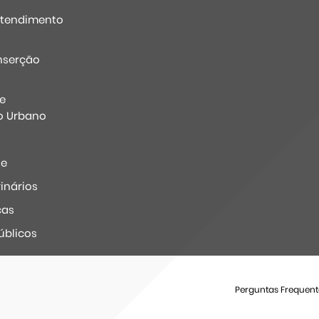
Atendimento
nserção
e
o Urbano
ne
inários
ças
úblicos
Perguntas Frequent