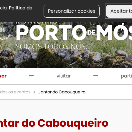
ncia.
Política de
Personalizar cookies
Aceitar t
ver
visitar
part
dos os eventos
Jantar do Cabouqueiro
ntar do Cabouqueiro