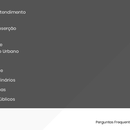
Atendimento
nserção
e
o Urbano
ne
inários
ças
úblicos
Perguntas Frequent