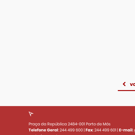
vo
Praça da República 2484-001 Porto de Mós
Telefone Geral
:
244 499 600
|
Fax
:
244 499 601
|
E-mail
: