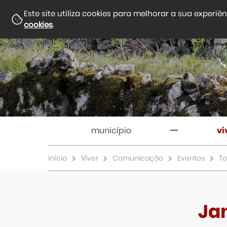
Este site utiliza cookies para melhorar a sua experiê
cookies
.
município
vi
Início
Viver
Comunicação
Eventos
To
Ja