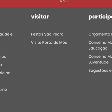
17h00
visitar
particip
Saúde e
Festas São Pedro
Orçamento P
Visite Porto de Mós
Conselho Mu
Educação
ipal
Conselho Mu
Juventude
o
Sugestões 
icipal
o
ismo