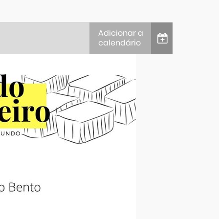
Adicionar a
calendário
iCalendar
Google Calendar
Outlook
Outlook Online
Yahoo! Calendar