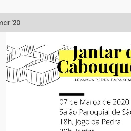
mar
'20