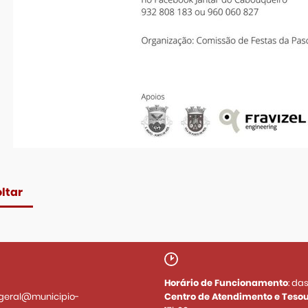
ltar
Horário de Funcionamento
: da
geral@municipio-
Centro de Atendimento e Tesou