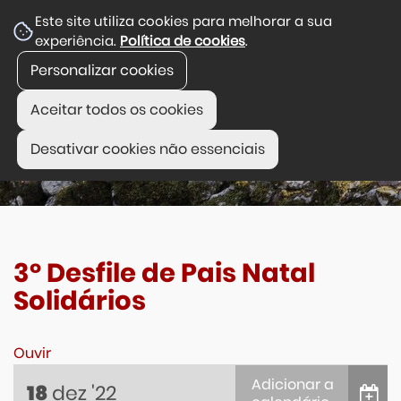
Este site utiliza cookies para melhorar a sua
experiência.
Política de cookies
.
Personalizar cookies
Aceitar todos os cookies
Desativar cookies não essenciais
3º Desfile de Pais Natal
Solidários
Ouvir
Adicionar a
dez
'22
18