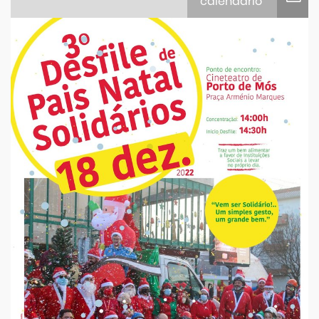
calendário
iCalendar
Google Calendar
Outlook
Outlook Online
Yahoo! Calendar