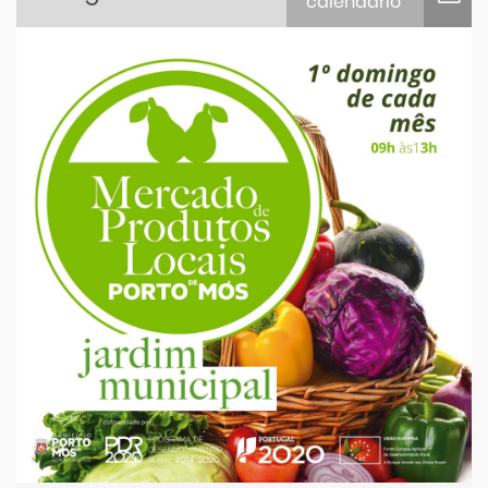
calendário
iCalendar
Google Calendar
Outlook
Outlook Online
Yahoo! Calendar