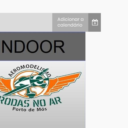
Adicionar a
calendário
iCalendar
Google Calendar
Outlook
Outlook Online
Yahoo! Calendar