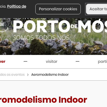
ncia.
Política de
Personalizar cookies
Aceitar t
ver
visitar
part
dos os eventos
Aeromodelismo Indoor
romodelismo Indoor