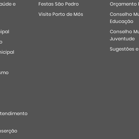
Saúde e
Festas São Pedro
Orçamento P
Visite Porto de Mós
Conselho Mu
Educação
ipal
Conselho Mu
Juventude
o
Sugestões 
icipal
o
ismo
Atendimento
nserção