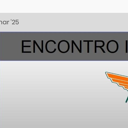
mar
'25