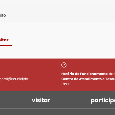
ito
ltar
Horário de Funcionamento
: da
geral@municipio-
Centro de Atendimento e Tesou
17h00
visitar
particip