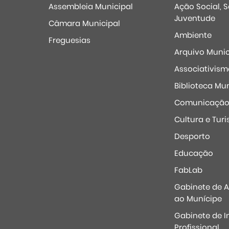
Assembleia Municipal
Ação Social, 
Juventude
Câmara Municipal
Ambiente
Freguesias
Arquivo Munic
Associativism
Biblioteca Mun
Comunicaçã
Cultura e Tur
Desporto
Educação
FabLab
Gabinete de 
ao Munícipe
Gabinete de I
Profissional