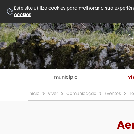
Este site utiliza cookies para melhorar a sua experiê
cookies
.
município
vi
Início
Viver
Comunicação
Eventos
To
Ae