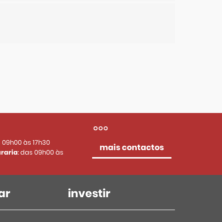
s 09h00 às 17h30
mais contactos
raria
: das 09h00 às
ar
investir