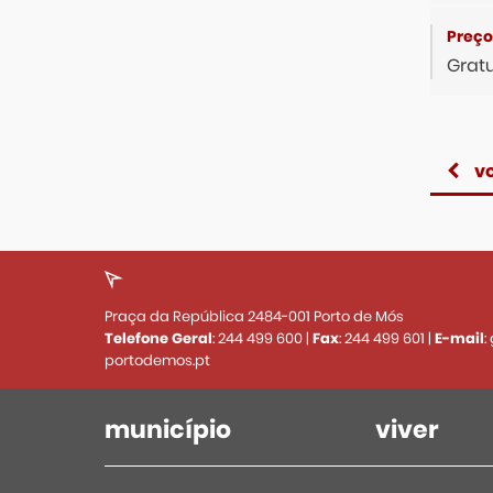
Gratu
vo
Praça da República 2484-001 Porto de Mós
Telefone Geral
:
244 499 600
|
Fax
:
244 499 601
|
E-mail
:
portodemos.pt
município
viver