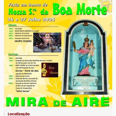
iCalendar
Google Calendar
Outlook
Outlook Online
Yahoo! Calendar