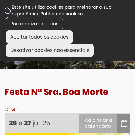
Este site utiliza cookies para melhorar a sua
experiência.
Política de cookies
.
Personalizar cookies
Aceitar todos os cookies
Desativar cookies não essenciais
Festa Nª Sra. Boa Morte
Ouvir
Adicionar a
e
jul
'25
26
27
calendário