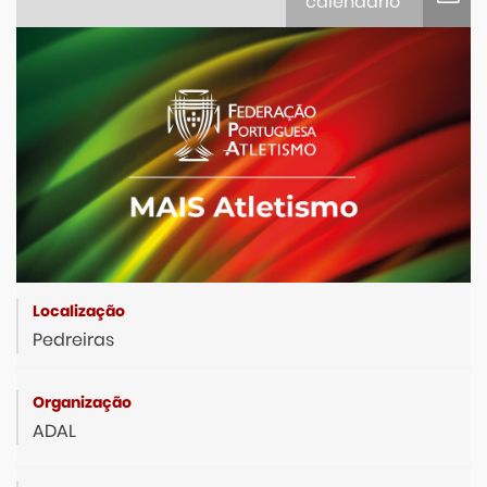
calendário
iCalendar
Google Calendar
Outlook
Outlook Online
Yahoo! Calendar
Pedreiras
ADAL