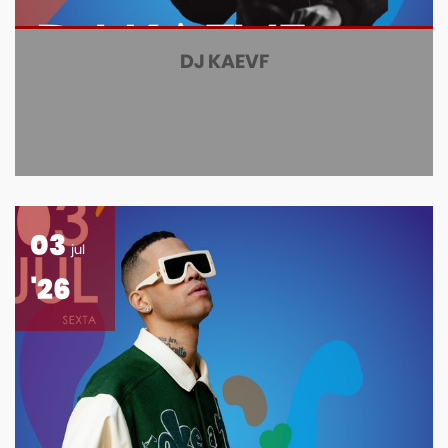
DJ KAEVF
03
jul
'26