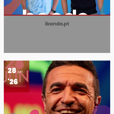
ibanda.pt
28
jun
'26