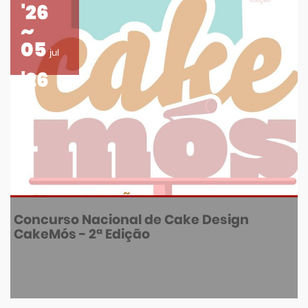
'26
05
jul
'26
Concurso Nacional de Cake Design
CakeMós - 2ª Edição