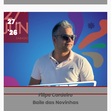
27
jun
'26
Filipe Cordeiro
Baile das Novinhas