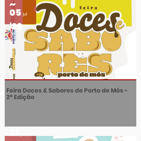
05
jul
'26
Feira Doces & Sabores de Porto de Mós -
2ª Edição
27
jun