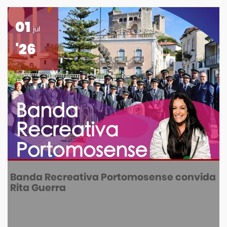
01
jul
'26
Banda Recreativa Portomosense convida
Rita Guerra