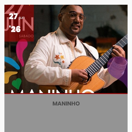
27
jun
'26
MANINHO