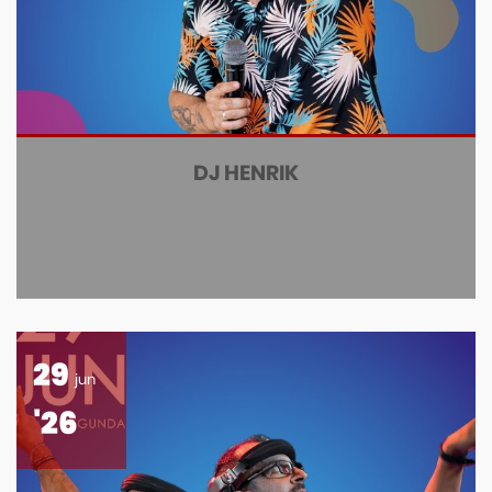
DJ HENRIK
29
jun
'26