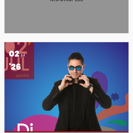
02
jul
'26