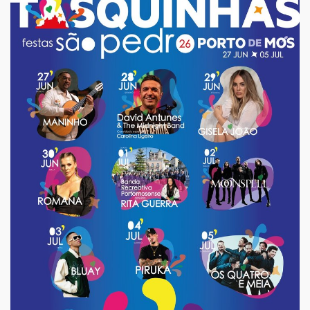
iCalendar
Google Calendar
Outlook
Outlook Online
Yahoo! Calendar