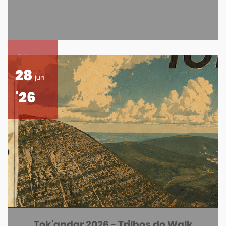
27
jun
28
jun
'26
'26
Tok'andar 2026 - Trilhos do Walk