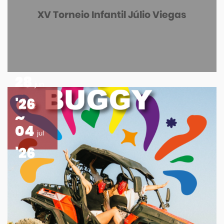
XV Torneio Infantil Júlio Viegas
28
jun
'26
04
jul
'26