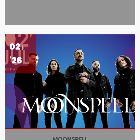
02
jul
'26
MOONSPELL