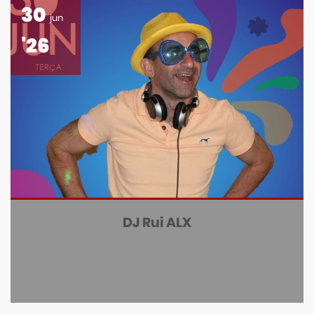
30
jun
'26
DJ Rui ALX