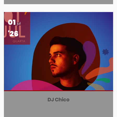
01
jul
'26
DJ Chico