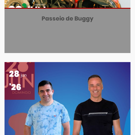
Passeio de Buggy
28
jun
'26