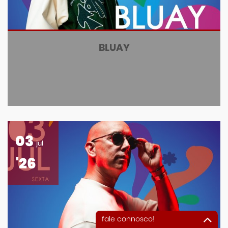
BLUAY
03
jul
'26
fale connosco!