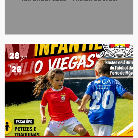
28
jun
'26