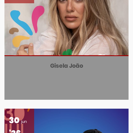
Gisela João
30
jun