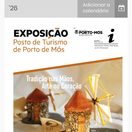
Adicionar a
'26
calendário
iCalendar
Google Calendar
Outlook
Outlook Online
Yahoo! Calendar