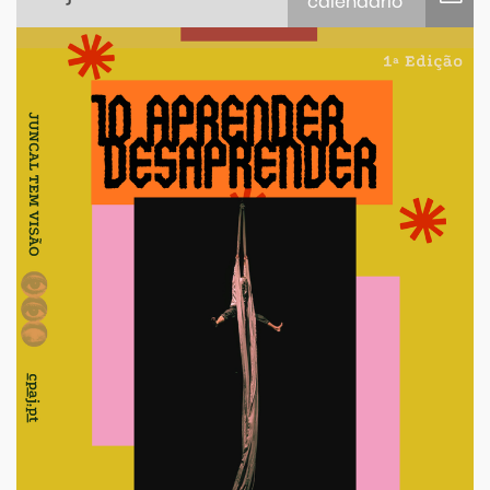
calendário
iCalendar
Google Calendar
Outlook
Outlook Online
Yahoo! Calendar