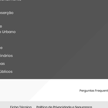
nserção
e
o Urbano
ne
inários
ças
úblicos
Perguntas Frequent
Ficha Técnica
Política de Privacidade e Segurança