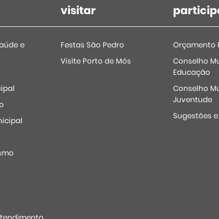
visitar
particip
Saúde e
Festas São Pedro
Orçamento P
Visite Porto de Mós
Conselho Mu
Educação
ipal
Conselho Mu
Juventude
o
Sugestões 
icipal
o
ismo
Atendimento