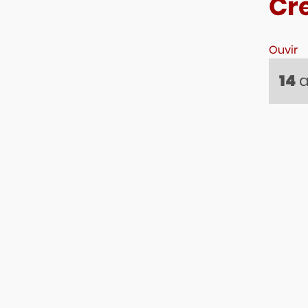
Cr
Ouvir
a
14