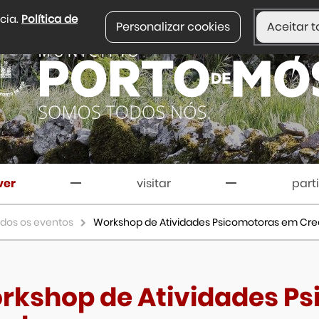
ncia.
Política de
Personalizar cookies
Aceitar t
ver
visitar
part
dos os eventos
Workshop de Atividades Psicomotoras em Cr
rkshop de Atividades P