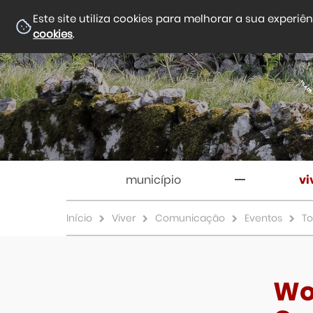
Este site utiliza cookies para melhorar a sua experiê
cookies
.
município
vi
Início
Viver
Comunicação
Eventos
To
Wo