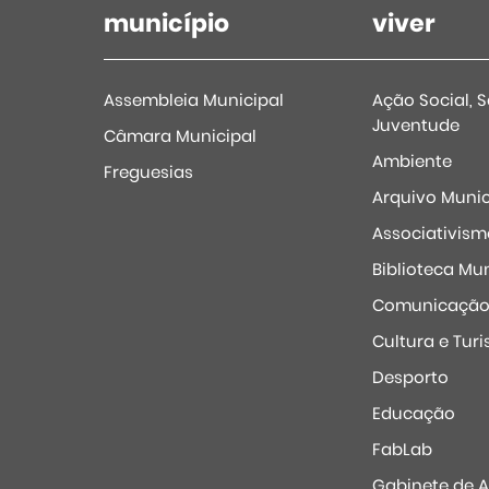
município
viver
Assembleia Municipal
Ação Social, 
Juventude
Câmara Municipal
Ambiente
Freguesias
Arquivo Munic
Associativism
Biblioteca Mun
Comunicaçã
Cultura e Tur
Desporto
Educação
FabLab
Gabinete de 