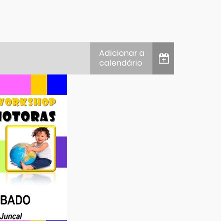
Adicionar a
calendário
iCalendar
Google Calendar
Outlook
Outlook Online
Yahoo! Calendar