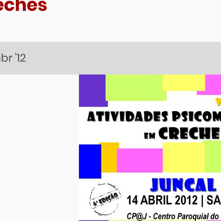
eches
br
'12