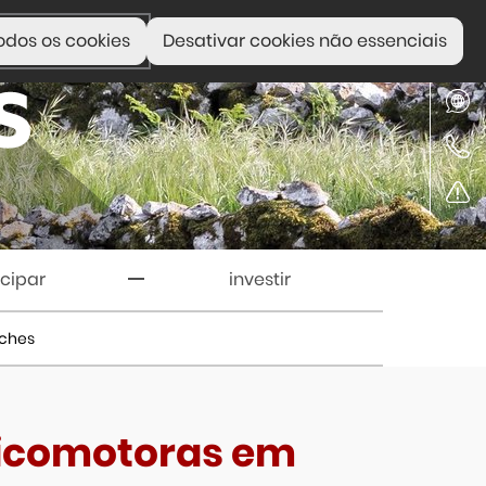
odos os cookies
Desativar cookies não essenciais
icipar
investir
eches
sicomotoras em