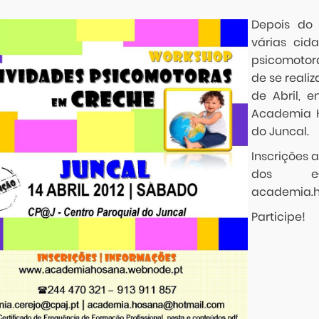
Depois do
várias cid
psicomotor
de se realiz
de Abril, 
Academia H
do Juncal.
Inscrições a
dos e-m
academia.
Participe!