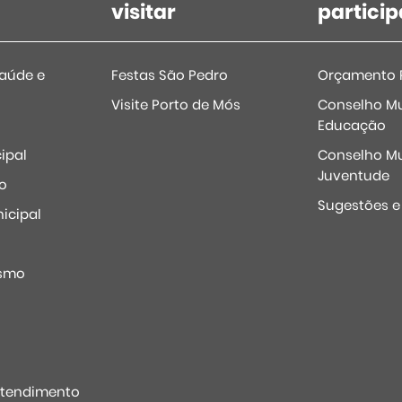
visitar
particip
Saúde e
Festas São Pedro
Orçamento P
Visite Porto de Mós
Conselho Mu
Educação
ipal
Conselho Mu
Juventude
o
Sugestões 
icipal
o
ismo
Atendimento