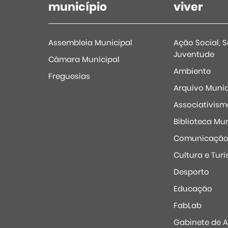
município
viver
Assembleia Municipal
Ação Social, 
Juventude
Câmara Municipal
Ambiente
Freguesias
Arquivo Munic
Associativism
Biblioteca Mun
Comunicaçã
Cultura e Tur
Desporto
Educação
FabLab
Gabinete de 