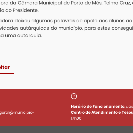
ora da Câmara Municipal de Porto de Mós, Telma Cruz, e
o ao Presidente.
adora deixou algumas palavras de apelo aos alunos ao r
ividades autárquicas do município, para estes conse
na uma autarquia.
ltar
Horário de Funcionamento
: da
geral@municipio-
Centro de Atendimento e Tesou
17h00