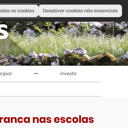
odos os cookies
Desativar cookies não essenciais
icipar
investir
ranca nas escolas