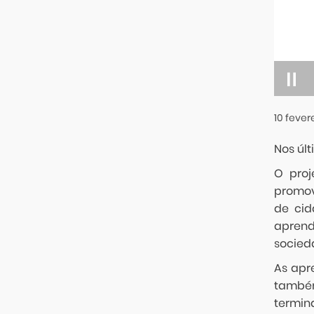
10
fever
Nos úl
O proj
promov
de cid
aprend
socied
As apr
também
termin