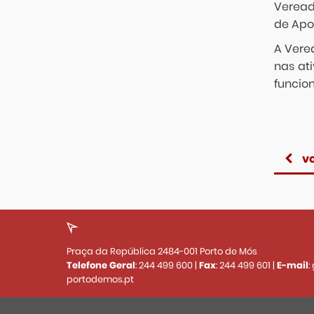
Veread
de Apoi
A Vere
nas at
funcio
vo
Praça da República 2484-001 Porto de Mós
Telefone Geral
:
244 499 600
|
Fax
:
244 499 601
|
E-mail
:
portodemos.pt