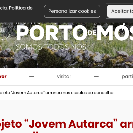
ncia.
Política de
Personalizar cookies
Aceitar t
ver
visitar
part
rojeto “Jovem Autarca” arranca nas escolas do concelho
ojeto “Jovem Autarca” ar