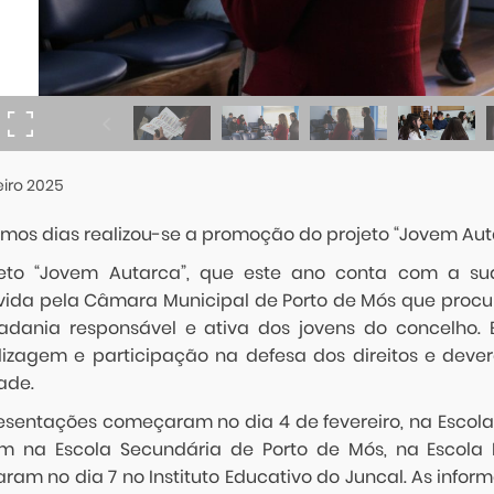
eiro
2025
timos dias realizou-se a promoção do projeto “Jovem Aut
eto “Jovem Autarca”, que este ano conta com a sua
ida pela Câmara Municipal de Porto de Mós que procur
adania responsável e ativa dos jovens do concelho. E
izagem e participação na defesa dos direitos e de
ade.
esentações começaram no dia 4 de fevereiro, na Escola
 na Escola Secundária de Porto de Mós, na Escola B
aram no dia 7 no Instituto Educativo do Juncal. As info