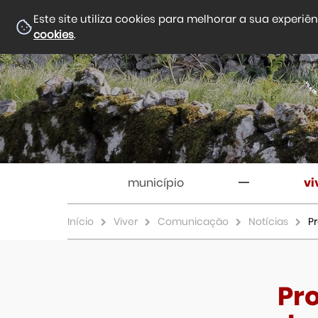
Este site utiliza cookies para melhorar a sua experiê
cookies
.
município
vi
Início
Viver
Comunicação
Notícias
P
Pr