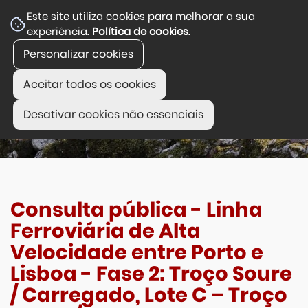
Este site utiliza cookies para melhorar a sua
experiência.
Política de cookies
.
Personalizar cookies
Aceitar todos os cookies
Desativar cookies não essenciais
Consulta pública - Linha
Ferroviária de Alta
Velocidade entre Porto e
Lisboa - Fase 2: Troço Soure
/ Carregado, Lote C – Troço