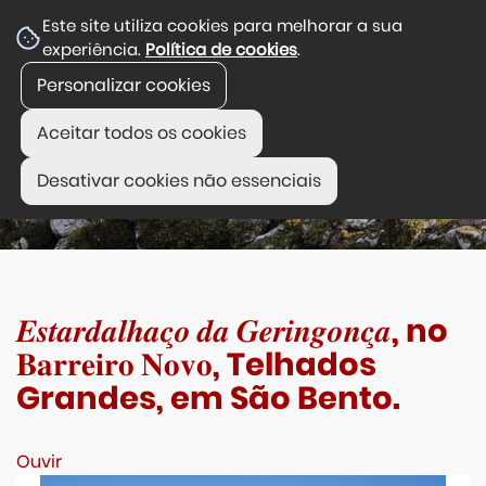
Este site utiliza cookies para melhorar a sua
experiência.
Política de cookies
.
Personalizar cookies
Aceitar todos os cookies
Desativar cookies não essenciais
𝑬𝒔𝒕𝒂𝒓𝒅𝒂𝒍𝒉𝒂𝒄̧𝒐 𝒅𝒂 𝑮𝒆𝒓𝒊𝒏𝒈𝒐𝒏𝒄̧𝒂, no
𝐁𝐚𝐫𝐫𝐞𝐢𝐫𝐨 𝐍𝐨𝐯𝐨, Telhados
Grandes, em São Bento.
Ouvir