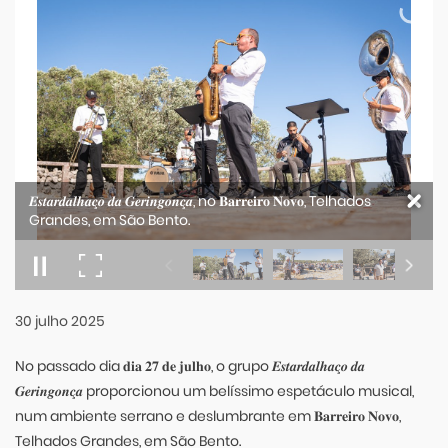
𝑬𝒔𝒕𝒂𝒓𝒅𝒂𝒍𝒉𝒂𝒄̧𝒐 𝒅𝒂 𝑮𝒆𝒓𝒊𝒏𝒈𝒐𝒏𝒄̧𝒂, no 𝐁𝐚𝐫𝐫𝐞𝐢𝐫𝐨 𝐍𝐨𝐯𝐨, Telhados
Grandes, em São Bento.
30
julho
2025
No passado dia 𝐝𝐢𝐚 𝟐𝟕 𝐝𝐞 𝐣𝐮𝐥𝐡𝐨, o grupo 𝑬𝒔𝒕𝒂𝒓𝒅𝒂𝒍𝒉𝒂𝒄̧𝒐 𝒅𝒂
𝑮𝒆𝒓𝒊𝒏𝒈𝒐𝒏𝒄̧𝒂 proporcionou um belíssimo espetáculo musical,
num ambiente serrano e deslumbrante em 𝐁𝐚𝐫𝐫𝐞𝐢𝐫𝐨 𝐍𝐨𝐯𝐨,
Telhados Grandes, em São Bento.