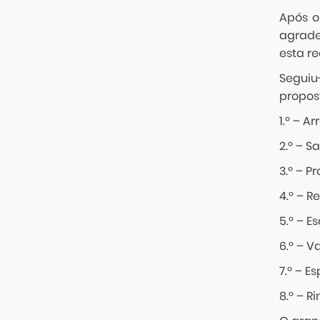
Após o
agrade
esta r
Seguiu
propost
1.º – A
2.º – S
3.º – P
4.º – R
5.º – 
6.º – V
7.º – 
8.º – R