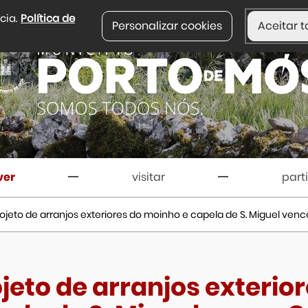
ncia.
Política de
Personalizar cookies
Aceitar t
ver
visitar
part
ojeto de arranjos exteriores do moinho e capela de S. Miguel ven
jeto de arranjos exterio