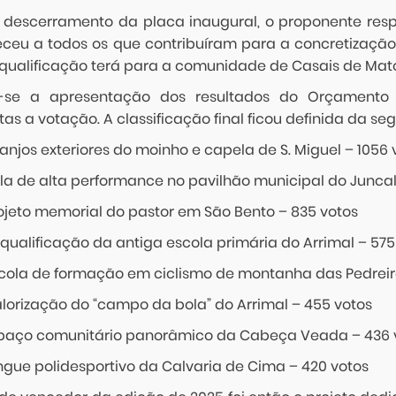
 descerramento da placa inaugural, o proponente resp
ceu a todos os que contribuíram para a concretização d
equalificação terá para a comunidade de Casais de Mat
-se a apresentação dos resultados do Orçamento P
as a votação. A classificação final ficou definida da se
rranjos exteriores do moinho e capela de S. Miguel – 1056 
ala de alta performance no pavilhão municipal do Juncal
rojeto memorial do pastor em São Bento – 835 votos
equalificação da antiga escola primária do Arrimal – 575
Escola de formação em ciclismo de montanha das Pedreir
alorização do “campo da bola” do Arrimal – 455 votos
Espaço comunitário panorâmico da Cabeça Veada – 436 
ingue polidesportivo da Calvaria de Cima – 420 votos