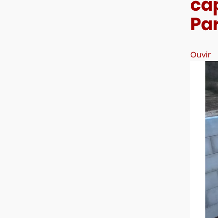
ca
Par
Ouvir