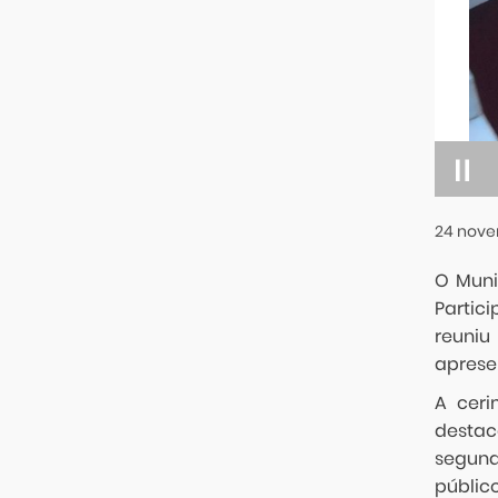
24
nove
O Muni
Partic
reuniu
apresen
A ceri
destac
segund
público