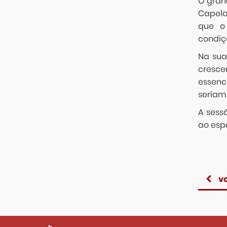
O gran
Capela
que o 
condiç
Na sua
cresce
essenc
seriam
A sess
ao esp
vo