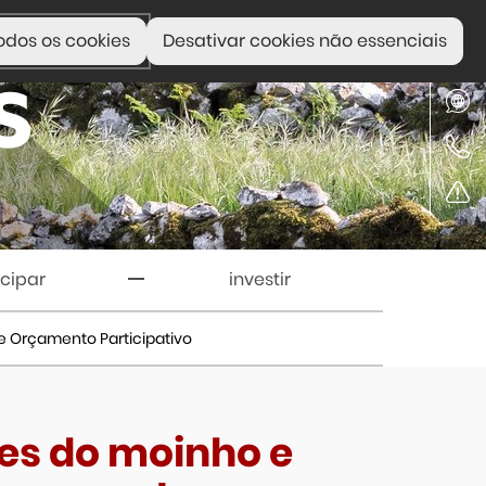
odos os cookies
Desativar cookies não essenciais
icipar
investir
ce Orçamento Participativo
res do moinho e