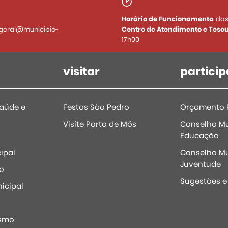
Horário de Funcionamento
: da
geral@municipio-
Centro de Atendimento e Tesou
17h00
visitar
particip
Saúde e
Festas São Pedro
Orçamento P
Visite Porto de Mós
Conselho Mu
Educação
ipal
Conselho Mu
Juventude
o
Sugestões 
icipal
o
ismo