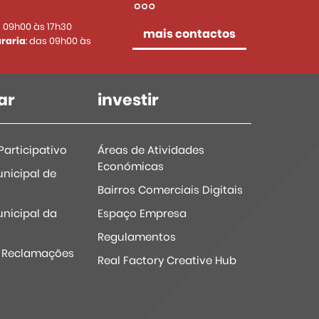
s 09h00 às 17h30
mais contactos
raria
: das 09h00 às
ar
investir
articipativo
Áreas de Atividades
Económicas
nicipal de
Bairros Comerciais Digitais
nicipal da
Espaço Empresa
Regulamentos
e Reclamações
Real Factory Creative Hub