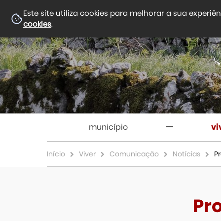
Este site utiliza cookies para melhorar a sua experiê
cookies
.
município
vi
Início
Viver
Comunicação
Notícias
Pr
Pro