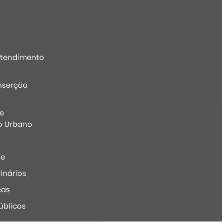
Atendimento
nserção
e
o Urbano
ne
inários
ças
úblicos