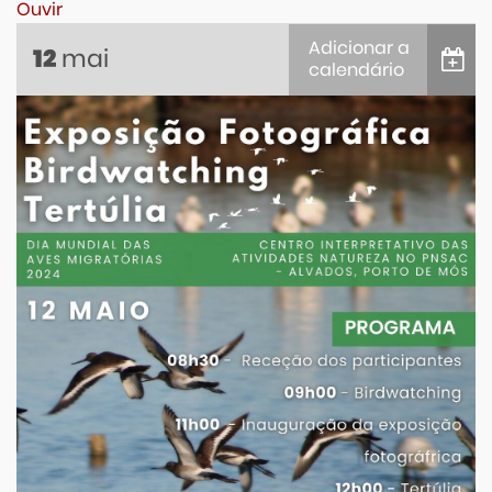
Ouvir
Adicionar a
mai
12
calendário
iCalendar
Google Calendar
Outlook
Outlook Online
Yahoo! Calendar