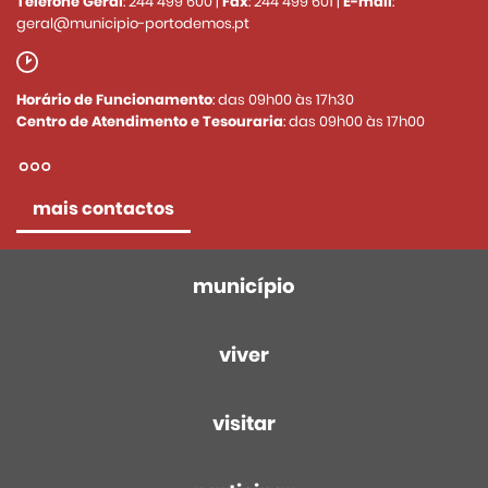
Telefone Geral
:
244 499 600
|
Fax
:
244 499 601
|
E-mail
:
geral@municipio-portodemos.pt
Horário de Funcionamento
: das 09h00 às 17h30
Centro de Atendimento e Tesouraria
: das 09h00 às 17h00
mais contactos
município
viver
visitar