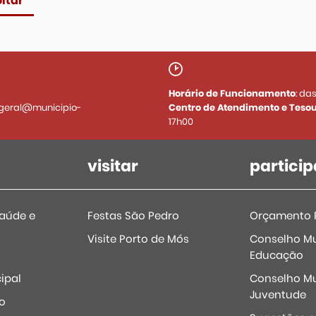
ltar
Horário de Funcionamento
: da
geral@municipio-
Centro de Atendimento e Tesou
17h00
visitar
particip
Saúde e
Festas São Pedro
Orçamento P
Visite Porto de Mós
Conselho Mu
Educação
ipal
Conselho Mu
Juventude
o