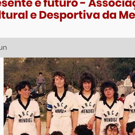
sente e futuro - Associ
ltural e Desportiva da M
jun