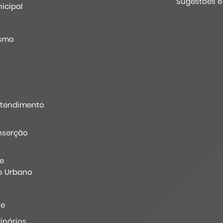
Sugestões 
icipal
o
ismo
Atendimento
nserção
e
o Urbano
ne
inários