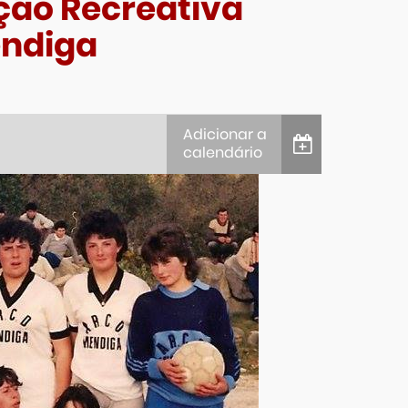
ação Recreativa
endiga
Adicionar a
calendário
iCalendar
Google Calendar
Outlook
Outlook Online
Yahoo! Calendar