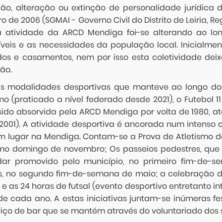
ção, alteração ou extinção de personalidade jurídica d
ro de 2006 (SGMAI - Governo Civil do Distrito de Leiria, R
a atividade da ARCD Mendiga foi-se alterando ao l
íveis e as necessidades da população local. Inicialme
dos e casamentos, nem por isso esta coletividade dei
ão.
as modalidades desportivas que manteve ao longo dos
smo (praticado a nível federado desde 2021), o Futebol 
sido absorvida pela ARCD Mendiga por volta de 1980, até
2001). A atividade desportiva é ancorada num intenso 
m lugar na Mendiga. Contam-se a Prova de Atletismo de 
imo domingo de novembro; Os passeios pedestres, que
dar promovido pelo município, no primeiro fim-de-se
s, no segundo fim-de-semana de maio; a celebração d
e as 24 horas de futsal (evento desportivo entretanto i
de cada ano. A estas iniciativas juntam-se inúmeras fes
viço de bar que se mantém através do voluntariado dos 