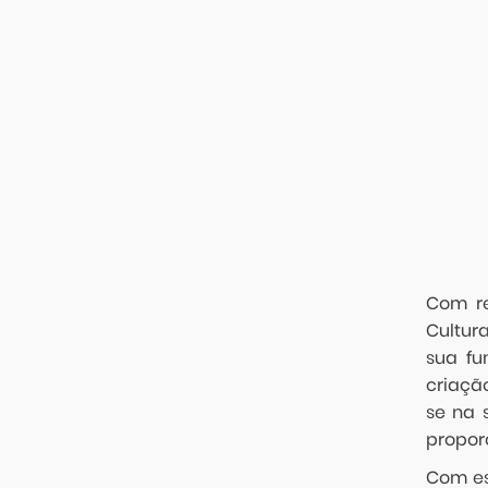
Com re
Cultur
sua fu
criaçã
se na 
proporc
Com es