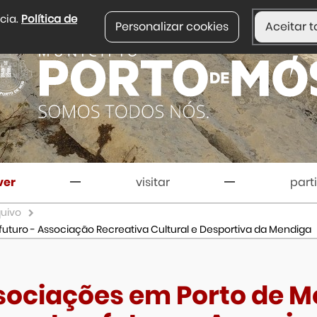
ncia.
Política de
Personalizar cookies
Aceitar t
ver
visitar
part
quivo
futuro - Associação Recreativa Cultural e Desportiva da Mendiga
sociações em Porto de M