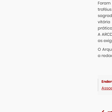
Foram 
troféus
sagrad
vitóri
prática
A ARCD
as exi
O Arqu
a reda
Asso