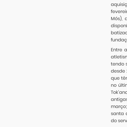
aquisi
feverei
Mós), 
dispon
batiza
fundaç
Entre 
atleti
tendo 
desde 
que tê
no últ
Tok'an
antiga
março; 
santa 
do ser