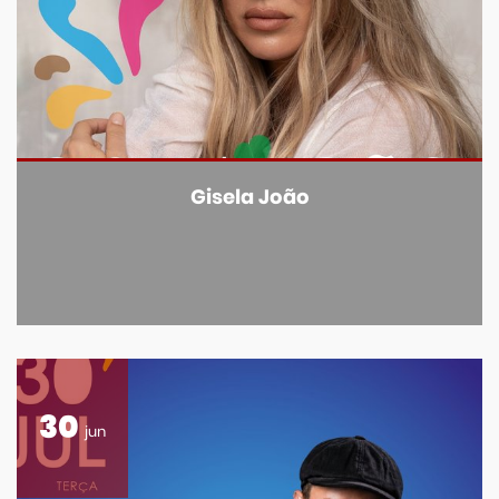
Gisela João
30
jun