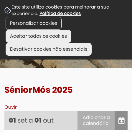
Este site utiliza cookies para melhorar a sua
experiência.
Política de cookies
.
Personalizar cookies
Aceitar todos os cookies
Desativar cookies não essenciais
SéniorMós 2025
Ouvir
Adicionar a
set
a
out
01
01
calendário