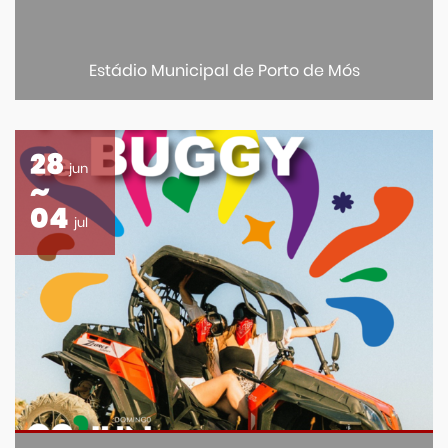
Estádio Municipal de Porto de Mós
28
jun
04
jul