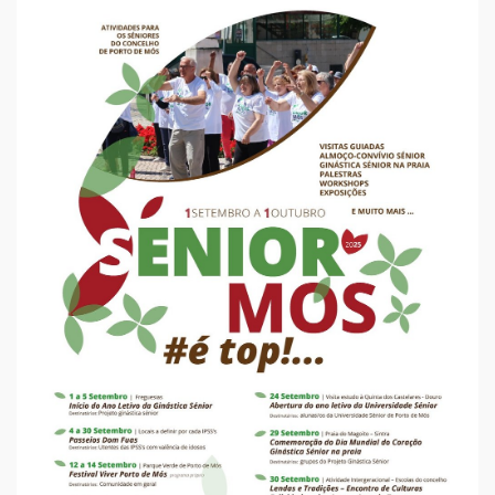
iCalendar
Google Calendar
Outlook
Outlook Online
Yahoo! Calendar