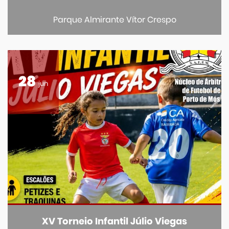
Parque Almirante Vítor Crespo
28
jun
XV Torneio Infantil Júlio Viegas