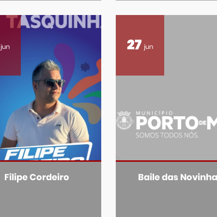
27
jun
jun
Filipe Cordeiro
Baile das Novinh