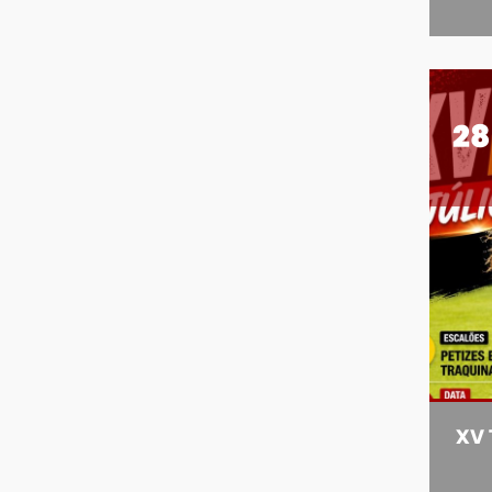
28
XV 