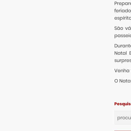
Prepar
feriad
espírit
São vá
passei
Durant
Natal 
surpres
Venha 
O Nata
Pesquis