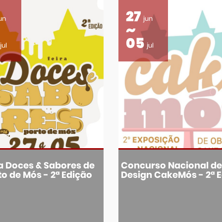
27
un
jun
05
jul
jul
a Doces & Sabores de
Concurso Nacional d
to de Mós - 2ª Edição
Design CakeMós - 2ª 