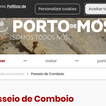
ncia.
Política de
Personalizar cookies
Aceitar t
ver
visitar
part
dos os eventos
Passeio de Comboio
sseio de Comboio