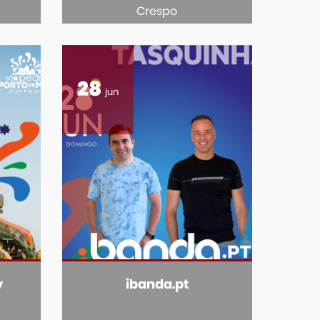
Crespo
28
jun
y
ibanda.pt