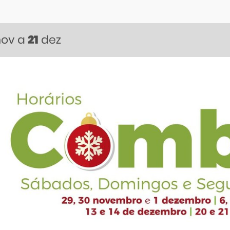
nov
a
dez
21