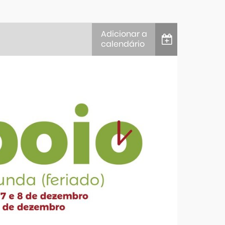
Adicionar a
calendário
iCalendar
Google Calendar
Outlook
Outlook Online
Yahoo! Calendar