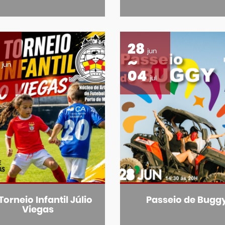
28
jun
jun
04
jul
Torneio Infantil Júlio
Passeio de Bugg
Viegas