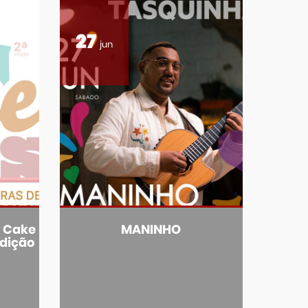
27
jun
e Cake
MANINHO
Edição