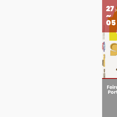
27
j
05
Feir
Por