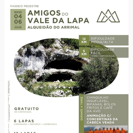
iCalendar
Google Calendar
Outlook
Outlook Online
Yahoo! Calendar