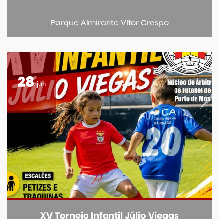
Parque Almirante Vítor Crespo
28
jun
XV Torneio Infantil Júlio Viegas