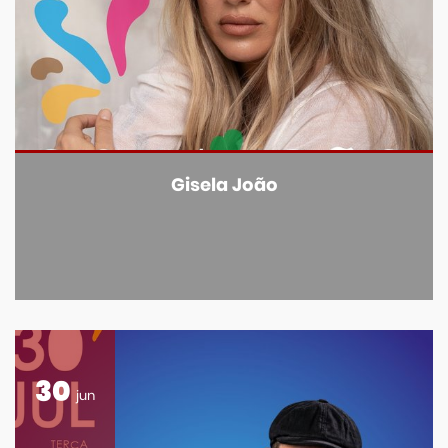
Gisela João
30
jun