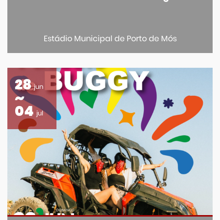
Estádio Municipal de Porto de Mós
28
jun
04
jul