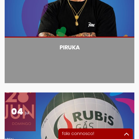
PIRUKA
04
jul
fale connosco!