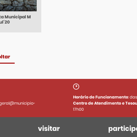
ta Municipal M
ul´20
ltar
Horário de Funcionamento
: da
geral@municipio-
Centro de Atendimento e Tesou
17h00
visitar
particip