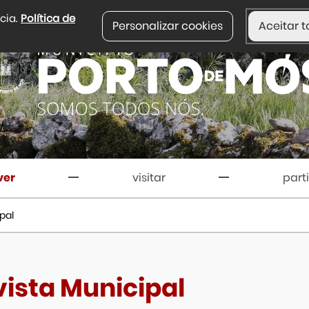
ncia.
Política de
Personalizar cookies
Aceitar t
ver
visitar
part
pal
vista Municipal