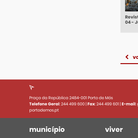
Revis
04 - J
vo
Praça da República 2484-001 Porto de Mós
Telefone Geral
:
244 499 600
|
Fax
:
244 499 601
|
E-mail
:
portodemos.pt
município
viver