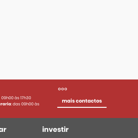
s 09h00 às 17h30
mais contactos
raria
: das 09h00 às
ar
investir