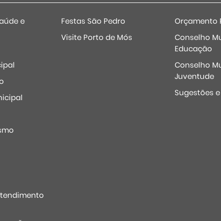
Saúde e
Festas São Pedro
Orçamento P
Visite Porto de Mós
Conselho Mu
Educação
ipal
Conselho Mu
Juventude
o
Sugestões 
icipal
o
ismo
Atendimento