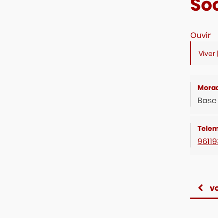
So
Ouvir
Viver 
Base 
9611
vo