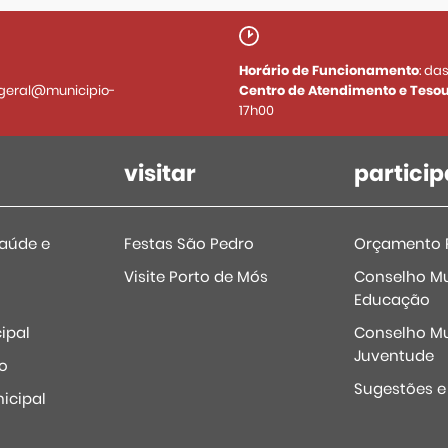
Horário de Funcionamento
: da
geral@municipio-
Centro de Atendimento e Tesou
17h00
visitar
particip
Saúde e
Festas São Pedro
Orçamento P
Visite Porto de Mós
Conselho Mu
Educação
ipal
Conselho Mu
Juventude
o
Sugestões 
icipal
o