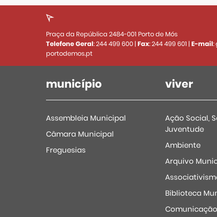
Praça da República 2484-001 Porto de Mós
Telefone Geral
:
244 499 600
|
Fax
:
244 499 601
|
E-mail
:
portodemos.pt
município
viver
Assembleia Municipal
Ação Social, 
Juventude
Câmara Municipal
Ambiente
Freguesias
Arquivo Munic
Associativism
Biblioteca Mun
Comunicaçã