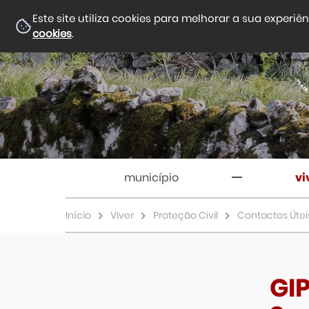
Este site utiliza cookies para melhorar a sua experiê
cookies
.
município
vi
Início
Viver
Proteção Civil
Contactos Útei
GIP