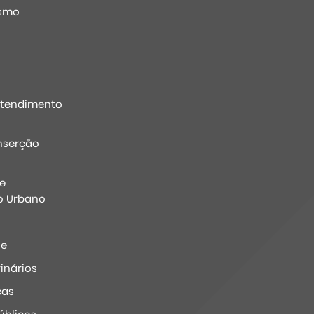
ismo
Atendimento
nserção
e
o Urbano
ne
inários
ças