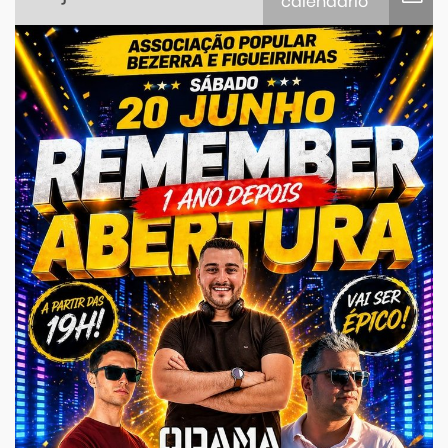
calendário
iCalendar
Google Calendar
Outlook
Outlook Online
Yahoo! Calendar