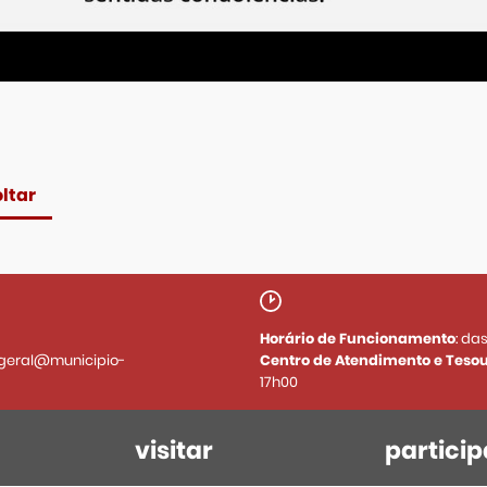
ltar
Horário de Funcionamento
: da
geral@municipio-
Centro de Atendimento e Tesou
17h00
visitar
particip