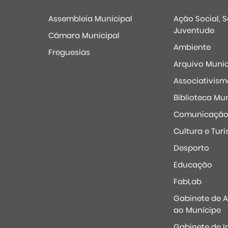
Assembleia Municipal
Ação Social, 
Juventude
Câmara Municipal
Ambiente
Freguesias
Arquivo Munic
Associativism
Biblioteca Mun
Comunicaçã
Cultura e Tur
Desporto
Educação
FabLab
Gabinete de 
ao Munícipe
Gabinete de I