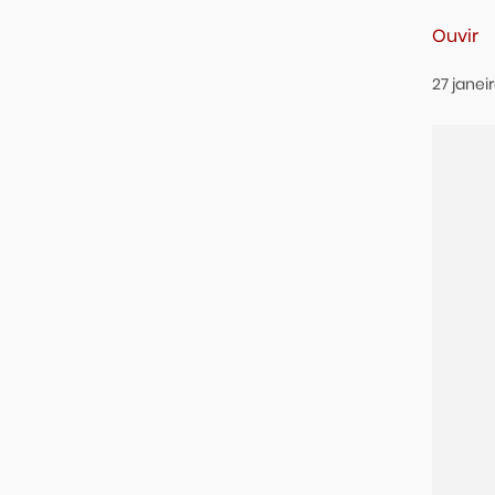
Ouvir
27
janei