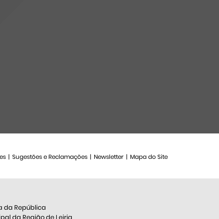
es
Sugestões e Reclamações
Newsletter
Mapa do Site
a da República
al da Região de Leiria