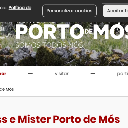
ncia.
Política de
Personalizar cookies
Aceitar t
ver
visitar
part
o de Mós
s e Mister Porto de Mós