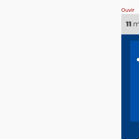
Ouvir
m
11