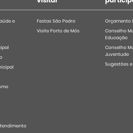
visitar
particip
Saúde e
Festas São Pedro
Orçamento P
Visite Porto de Mós
Conselho Mu
Educação
ipal
Conselho Mu
Juventude
o
Sugestões 
icipal
o
ismo
Atendimento