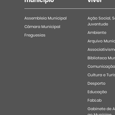
município
viver
Assembleia Municipal
Ação Social, 
Juventude
Câmara Municipal
Ambiente
Freguesias
Arquivo Munic
Associativism
Biblioteca Mun
Comunicaçã
Cultura e Tur
Desporto
Educação
FabLab
Gabinete de 
ao Munícipe