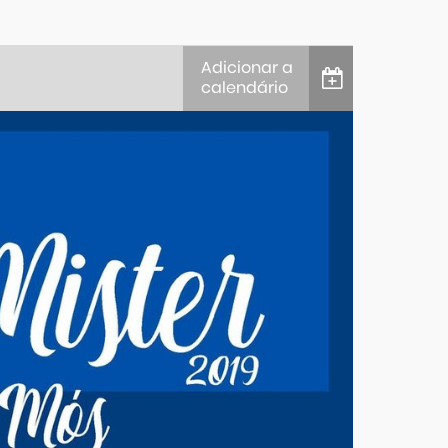
Adicionar a
calendário
iCalendar
Google Calendar
Outlook
Outlook Online
Yahoo! Calendar