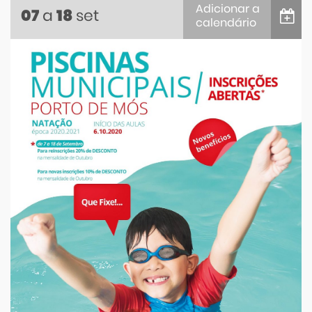
Adicionar a
a
set
07
18
calendário
iCalendar
Google Calendar
Outlook
Outlook Online
Yahoo! Calendar