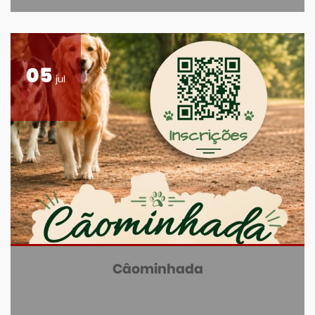
05
jul
Câominhada