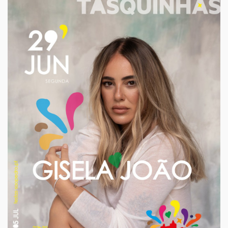
iCalendar
Google Calendar
Outlook
Outlook Online
Yahoo! Calendar