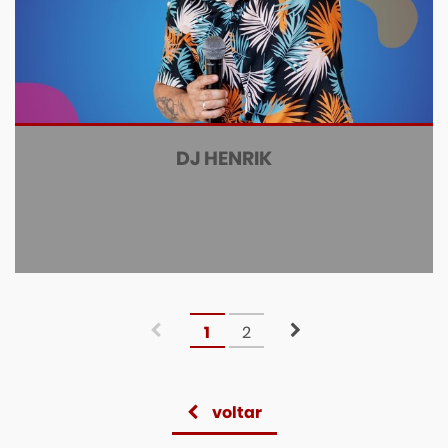
DJ HENRIK
1
2
voltar