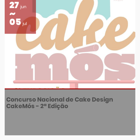
27
jun
05
jul
Concurso Nacional de Cake Design
CakeMós - 2ª Edição