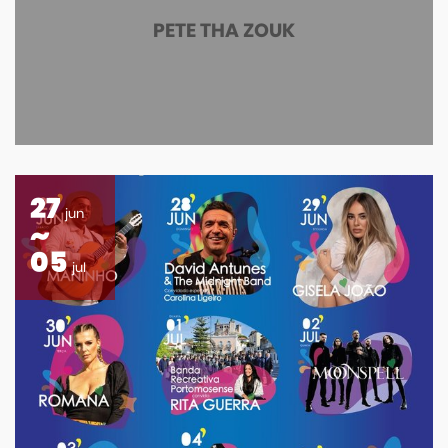
PETE THA ZOUK
27
jun
05
jul