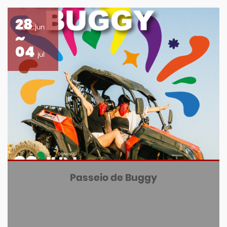
28
jun
04
jul
Passeio de Buggy