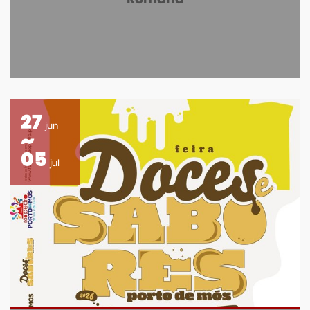
27
jun
05
jul