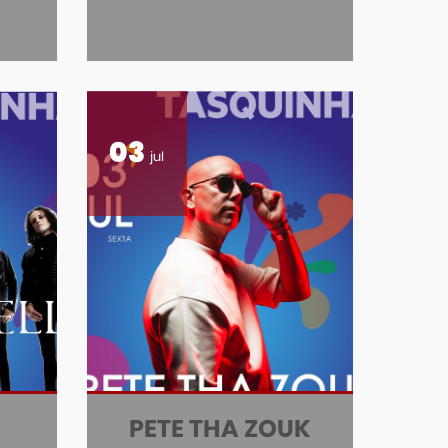
03
jul
PETE THA ZOUK