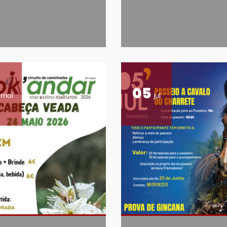
05
mai
jul