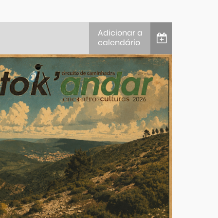
Adicionar a
calendário
iCalendar
Google Calendar
Outlook
Outlook Online
Yahoo! Calendar