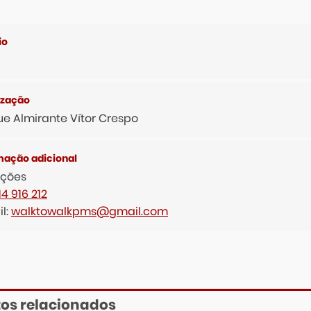
e Almirante Vítor Crespo
ições
14 916 212
l:
walktowalkpms@gmail.com
os relacionados