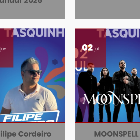
'andar 2026
02
jun
jul
ilipe Cordeiro
MOONSPELL