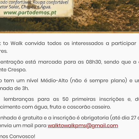
 to Walk convida todos os interessados a participar
es.
entração está marcada para as 08h30, sendo que a 
nte Crespo.
ho tem um nível Médio-Alto (não é sempre plano) e
mada de 3h.
 lembranças para as 50 primeiras inscrições e, d
cimento com água, fruta e coscorão caseiro.
hada é gratuita e a inscrição é obrigatoria (até dia 27 d
 envia um mail para
walktowalkpms@gmail.com
os Convosco!