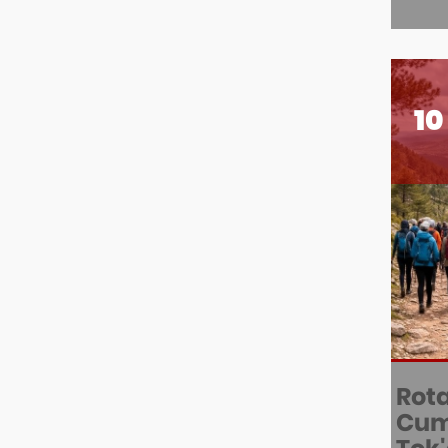
10
Rot
Cum