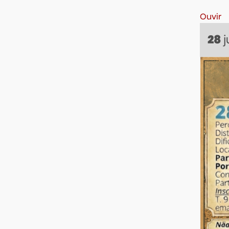
Ouvir
j
28