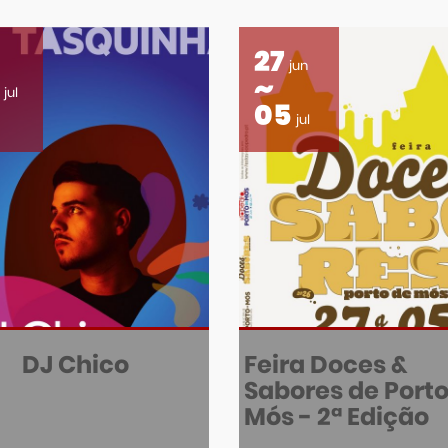
27
jun
jul
05
jul
DJ Chico
Feira Doces &
Sabores de Porto
Mós - 2ª Edição