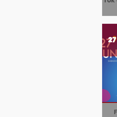
Tok
27
F