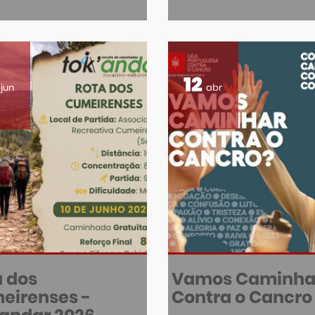
12
jun
abr
a dos
Vamos Caminha
eirenses -
Contra o Cancro