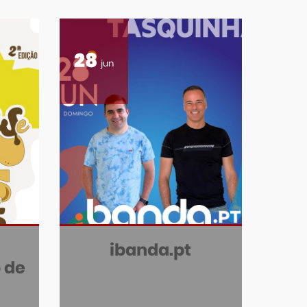
28
jun
ibanda.pt
 de