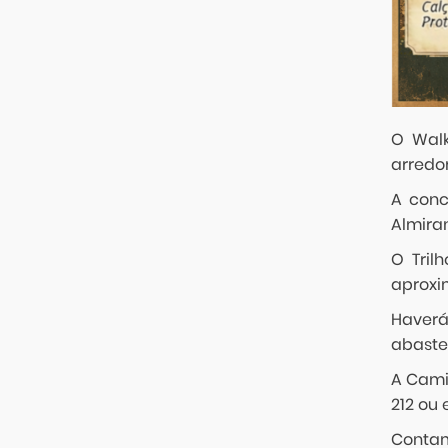
O Walk
arredor
A conc
Almira
O Tril
aproxi
Haverá
abaste
A Camin
212 ou
Contam